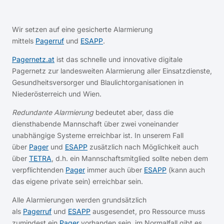
Wir setzen auf eine gesicherte Alarmierung
mittels
Pagerruf
und
ESAPP
.
Pagernetz.at
ist das schnelle und innovative digitale
Pagernetz zur landesweiten Alarmierung aller Einsatzdienste,
Gesundheitsversorger und Blaulichtorganisationen in
Niederösterreich und Wien.
Redundante Alarmierung
bedeutet aber, dass die
diensthabende Mannschaft über zwei voneinander
unabhängige Systeme erreichbar ist. In unserem Fall
über
Pager
und
ESAPP
zusätzlich nach Möglichkeit auch
über
TETRA
, d.h. ein Mannschaftsmitglied sollte neben dem
verpflichtenden
Pager
immer auch über
ESAPP
(kann auch
das eigene private sein) erreichbar sein.
Alle Alarmierungen werden grundsätzlich
als
Pagerruf
und
ESAPP
ausgesendet, pro Ressource muss
zumindest ein
Pager
vorhanden sein, im Normalfall gibt es