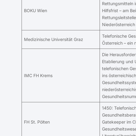
Rettungsmitteln 
BOKU Wien
Hilfsfrist – am Be
Rettungsleitstell
Niederösterreich
Telefonische Ges
Medizinische Universität Graz
Österreich – ein
Die Herausforder
Etablierung und
telefonischen G
IMC FH Krems
ins österreichisc
Gesundheitssyst
niederösterreich
Gesundheitsnum
1450: Telefonisc
Gesundheitsbera
FH St. Pölten
Gatekeeper im Cl
Gesundheitswese
Literaturübersich