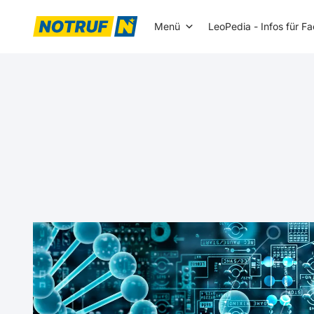
Menü
LeoPedia - Infos für F