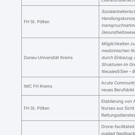
Sozialarbeiterisc
Handlungskonzep
FH St. Pölten
Inanspruchnahm
Gesundheitswes
Möglichkeiten zu
medizinischen No
Donau-Universität Krems
durch Einbezug 
Strukturen im Gr
Neusiedl/See – B
Acute Community
IMC FH Krems
neues Berufsbild
Etablierung von
FH St. Pölten
Nurses aus Sicht
Rettungsdienste
Drone-facilitated
guided feedback