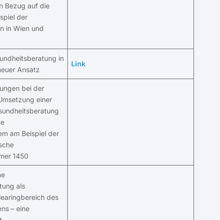
in Bezug auf die
ispiel der
en in Wien und
undheitsberatung in
Link
 neuer Ansatz
ungen bei der
 Umsetzung einer
esundheitsberatung
he
em am Beispiel der
ische
mer 1450
he
tung als
earingbereich des
ns – eine
t