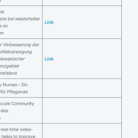
he
te bei wiederholter
Link
e im
en
r Verbesserung der
tfallversorgung
slowakischer
Link
enzgebiet
ratislava
 Nurses – Ein
 für Pflegende
 Acute Community
 des
s
 real-time video-
 helps to improve